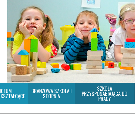
SZKOŁA
ICEUM
BRANŻOWA SZKOŁA I
PRZYSPOSABIAJĄCA DO
KSZTAŁCĄCE
STOPNIA
PRACY