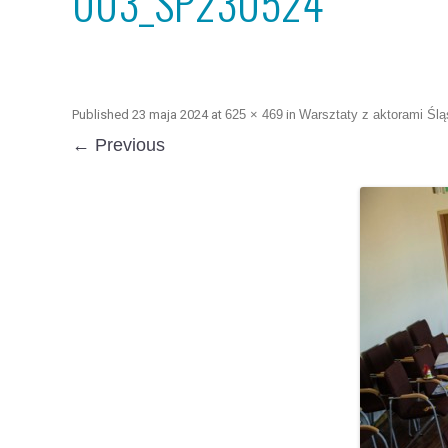
003_SP230524
Published
23 maja 2024
at
625 × 469
in
Warsztaty z aktorami Ślą
← Previous