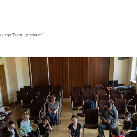
skiego Teatru „Ateneum”
.