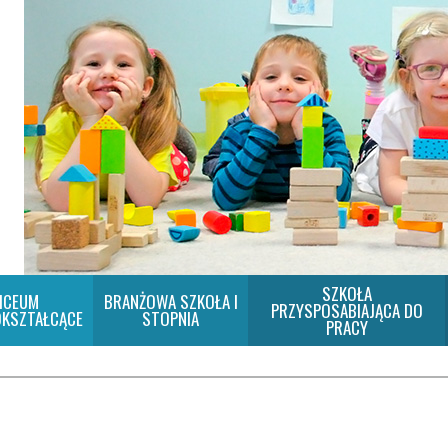
SZKOŁA
ICEUM
BRANŻOWA SZKOŁA I
PRZYSPOSABIAJĄCA DO
KSZTAŁCĄCE
STOPNIA
PRACY