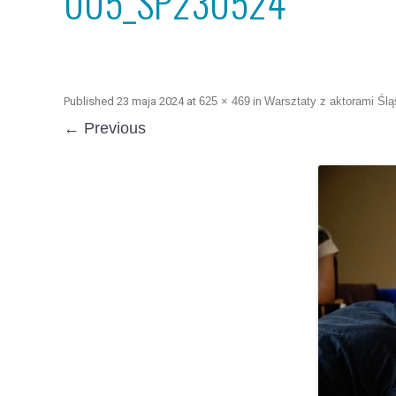
005_SP230524
Published
23 maja 2024
at
625 × 469
in
Warsztaty z aktorami Ślą
← Previous