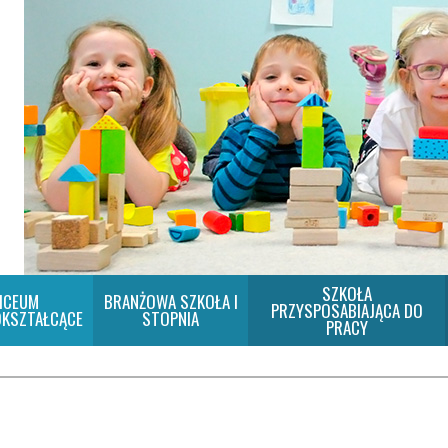
SZKOŁA
ICEUM
BRANŻOWA SZKOŁA I
PRZYSPOSABIAJĄCA DO
KSZTAŁCĄCE
STOPNIA
PRACY