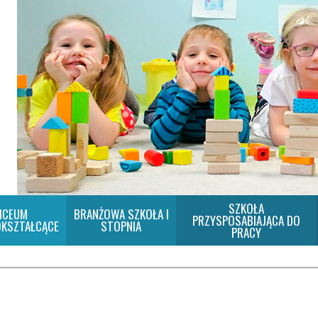
SZKOŁA
ICEUM
BRANŻOWA SZKOŁA I
PRZYSPOSABIAJĄCA DO
KSZTAŁCĄCE
STOPNIA
PRACY