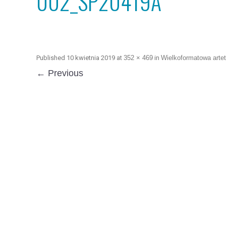
002_SP20419A
Published
10 kwietnia 2019
at
352 × 469
in
Wielkoformatowa artet
← Previous