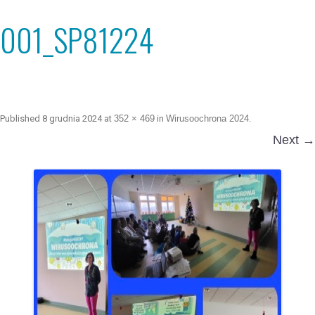
001_SP81224
Published
8 grudnia 2024
at
352 × 469
in
Wirusoochrona 2024
.
Next →