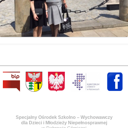
Specjalny Ośrodek Szkolno – Wychowawczy
dla Dzieci i Młodzieży Niepełnosprawnej