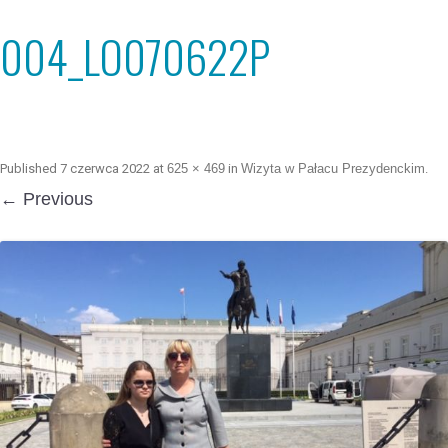
004_LO070622P
Published
7 czerwca 2022
at
625 × 469
in
Wizyta w Pałacu Prezydenckim
.
← Previous