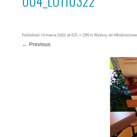
004_LO110322
Published
14 marca 2022
at
625 × 299
in
Wybory do Młodzieżowej
← Previous