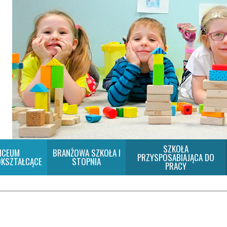
SZKOŁA
ICEUM
BRANŻOWA SZKOŁA I
PRZYSPOSABIAJĄCA DO
KSZTAŁCĄCE
STOPNIA
PRACY