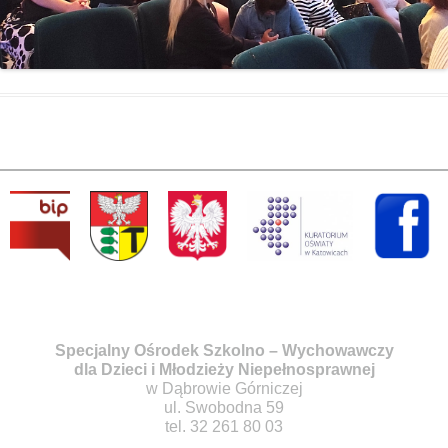
Specjalny Ośrodek Szkolno – Wychowawczy
dla Dzieci i Młodzieży Niepełnosprawnej
w Dąbrowie Górniczej
ul. Swobodna 59
tel. 32 261 80 03