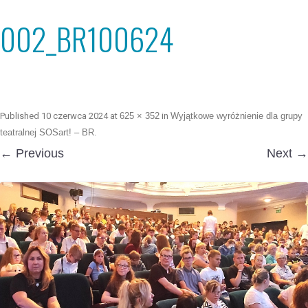
002_BR100624
Published
10 czerwca 2024
at
625 × 352
in
Wyjątkowe wyróżnienie dla grupy
teatralnej SOSart! – BR
.
← Previous
Next →