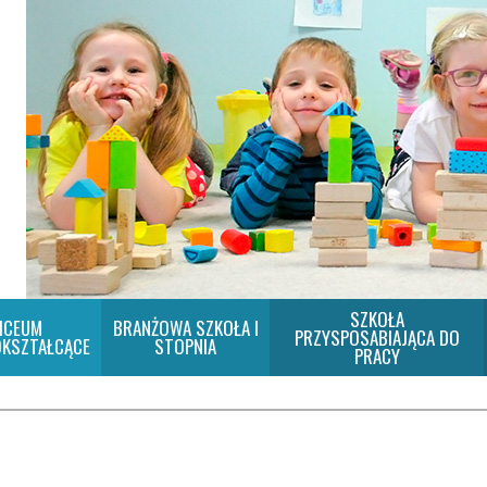
SZKOŁA
ICEUM
BRANŻOWA SZKOŁA I
PRZYSPOSABIAJĄCA DO
KSZTAŁCĄCE
STOPNIA
PRACY