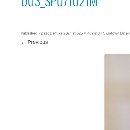
003_SP071021M
Published
7 października 2021
at
625 × 469
in
XI Światowy Dzień
← Previous