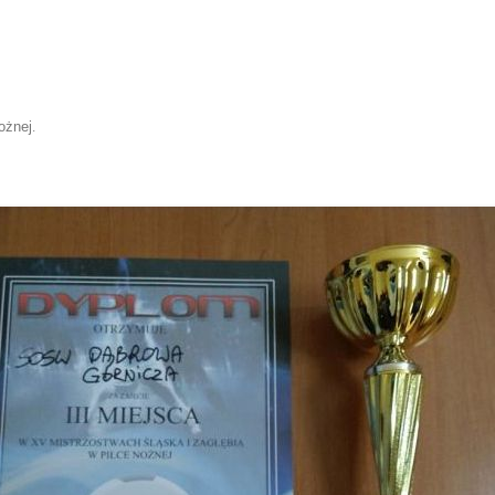
ożnej
.