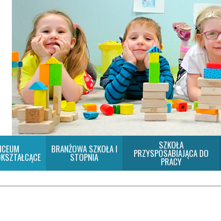
SZKOŁA
ICEUM
BRANŻOWA SZKOŁA I
PRZYSPOSABIAJĄCA DO
KSZTAŁCĄCE
STOPNIA
PRACY