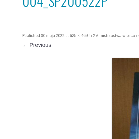
004_SP200522P
Published
30 maja 2022
at
625 × 469
in
XV mistrzostwa w piłce n
← Previous