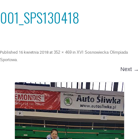
001_SPS130418
Published
16 kwietnia 2018
at
352 × 469
in
XVI Sosnowiecka Olimpiada
Sportowa
.
Next →