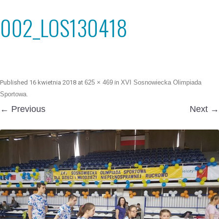
002_LOS130418
Published
16 kwietnia 2018
at
625 × 469
in
XVI Sosnowiecka Olimpiada
Sportowa
.
← Previous
Next →