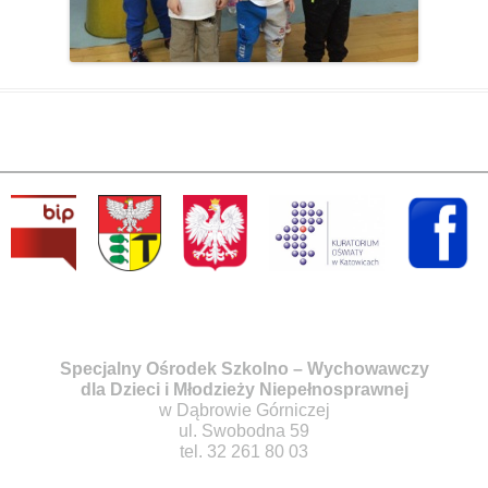
Specjalny Ośrodek Szkolno – Wychowawczy
dla Dzieci i Młodzieży Niepełnosprawnej
w Dąbrowie Górniczej
ul. Swobodna 59
tel. 32 261 80 03