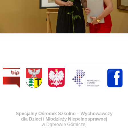
Specjalny Ośrodek Szkolno – Wychowawczy
dla Dzieci i Młodzieży Niepełnosprawnej
w Dąbrowie Górniczej