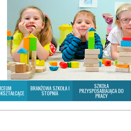
SZKOŁA
ICEUM
BRANŻOWA SZKOŁA I
PRZYSPOSABIAJĄCA DO
KSZTAŁCĄCE
STOPNIA
PRACY