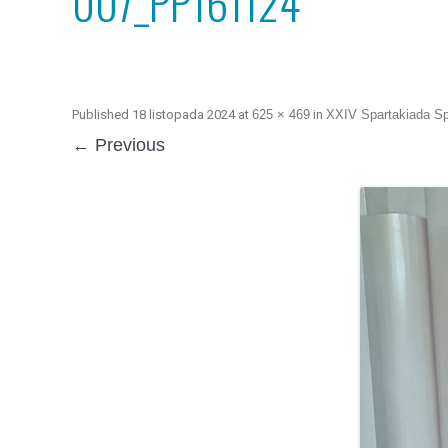
007_PP161124
Published
18 listopada 2024
at
625 × 469
in
XXIV Spartakiada S
← Previous