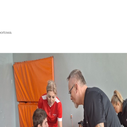
portowa
.