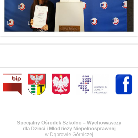
Specjalny Ośrodek Szkolno – Wychowawczy
dla Dzieci i Młodzieży Niepełnosprawnej
w Dąbrowie Górniczej