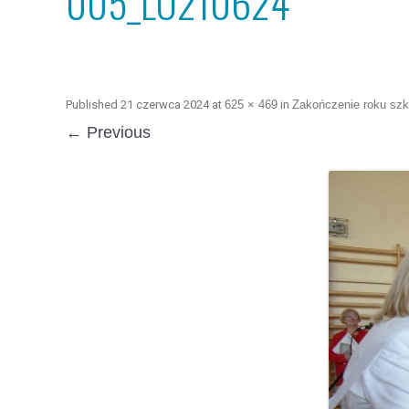
005_LO210624
Published
21 czerwca 2024
at
625 × 469
in
Zakończenie roku szk
← Previous