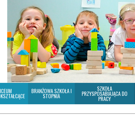
SZKOŁA
ICEUM
BRANŻOWA SZKOŁA I
PRZYSPOSABIAJĄCA DO
KSZTAŁCĄCE
STOPNIA
PRACY