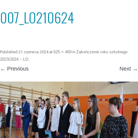
007_LO210624
Published
21 czerwca 2024
at
625 × 469
in
Zakończenie roku szkolnego
2023/2024 – LO
.
← Previous
Next →