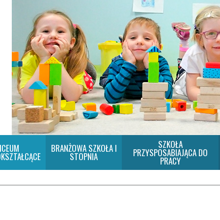
SZKOŁA
ICEUM
BRANŻOWA SZKOŁA I
PRZYSPOSABIAJĄCA DO
KSZTAŁCĄCE
STOPNIA
PRACY