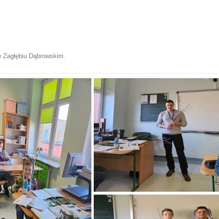
w Zagłębiu Dąbrowskim
.