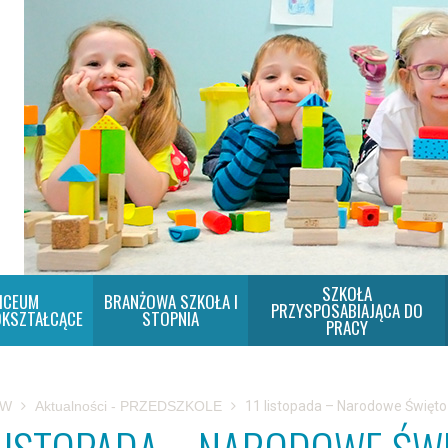
SZKOŁA
ICEUM
BRANŻOWA SZKOŁA I
PRZYSPOSABIAJĄCA DO
KSZTAŁCĄCE
STOPNIA
PRACY
SW
Aktualności - PRZEDSZKOLE
11 listopada – Narodowe Święto