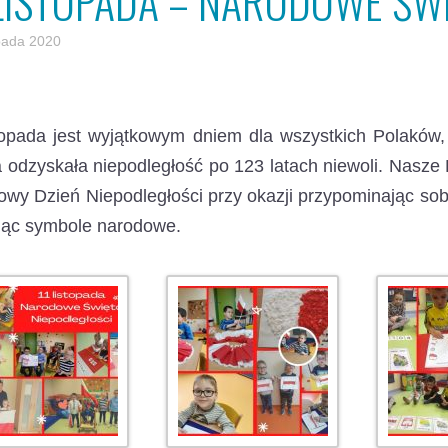
 LISTOPADA – NARODOWE ŚW
opada 2020
topada jest wyjątkowym dniem dla wszystkich Polaków
 odzyskała niepodległość po 123 latach niewoli.
Nasze 
wy Dzień Niepodległości przy okazji przypominając sobi
jąc symbole narodowe.