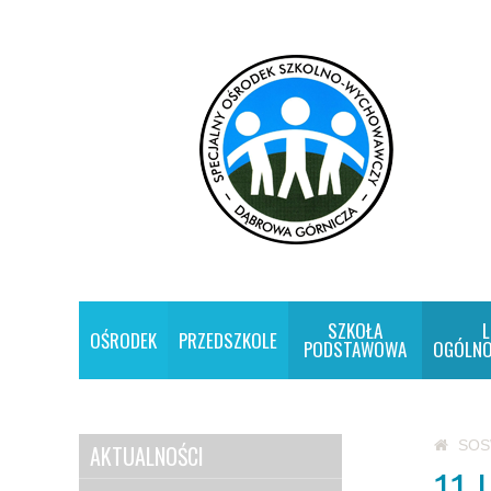
SZKOŁA
L
OŚRODEK
PRZEDSZKOLE
PODSTAWOWA
OGÓLNO
SO
AKTUALNOŚCI