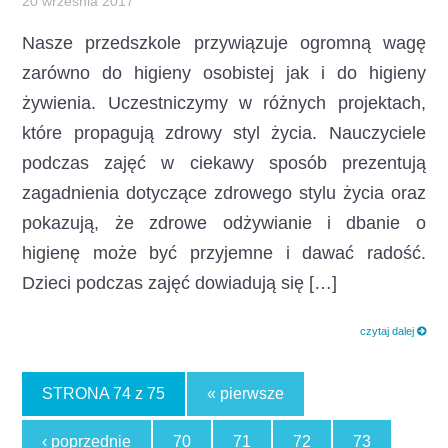
20 września 2017
Nasze przedszkole przywiązuje ogromną wagę
zarówno do higieny osobistej jak i do higieny
żywienia. Uczestniczymy w różnych projektach,
które propagują zdrowy styl życia. Nauczyciele
podczas zajęć w ciekawy sposób prezentują
zagadnienia dotyczące zdrowego stylu życia oraz
pokazują, że zdrowe odżywianie i dbanie o
higienę może być przyjemne i dawać radość.
Dzieci podczas zajęć dowiadują się […]
czytaj dalej
STRONA 74 z 75
« pierwsze
‹ poprzednie
70
71
72
73