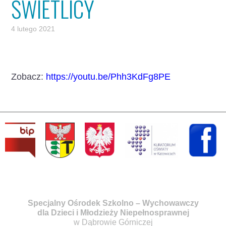
ŚWIETLICY
4 lutego 2021
Zobacz:
https://youtu.be/Phh3KdFg8PE
Specjalny Ośrodek Szkolno – Wychowawczy
dla Dzieci i Młodzieży Niepełnosprawnej
w Dąbrowie Górniczej