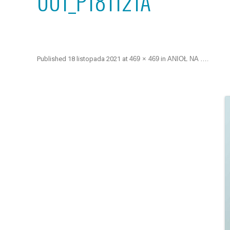
001_P181121A
Published
18 listopada 2021
at
469 × 469
in
ANIOŁ NA …
.