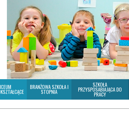
SZKOŁA
ICEUM
BRANŻOWA SZKOŁA I
PRZYSPOSABIAJĄCA DO
KSZTAŁCĄCE
STOPNIA
PRACY