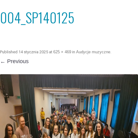
004_SP140125
Published
14 stycznia 2025
at
625 × 469
in
Audycje muzyczne
.
← Previous