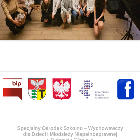
Specjalny Ośrodek Szkolno – Wychowawczy
dla Dzieci i Młodzieży Niepełnosprawnej