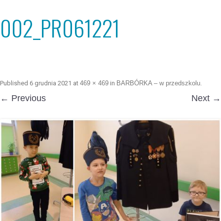
002_PR061221
Published
6 grudnia 2021
at
469 × 469
in
BARBÓRKA – w przedszkolu
.
← Previous
Next →