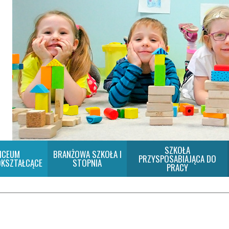
SZKOŁA
ICEUM
BRANŻOWA SZKOŁA I
PRZYSPOSABIAJĄCA DO
KSZTAŁCĄCE
STOPNIA
PRACY