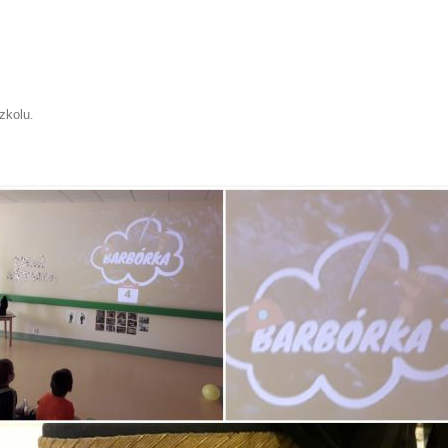
zkolu
.