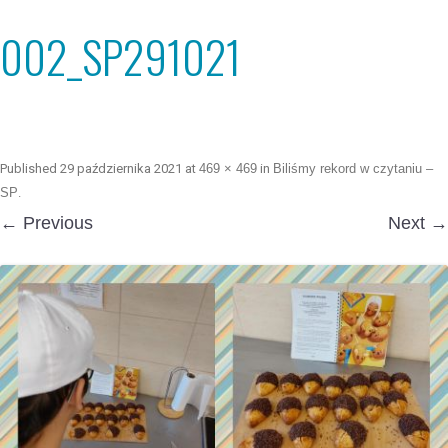
002_SP291021
Published
29 października 2021
at
469 × 469
in
Biliśmy rekord w czytaniu –
SP
.
← Previous
Next →