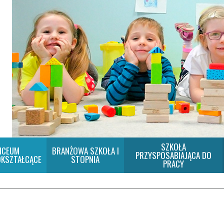
SZKOŁA
ICEUM
BRANŻOWA SZKOŁA I
PRZYSPOSABIAJĄCA DO
KSZTAŁCĄCE
STOPNIA
PRACY