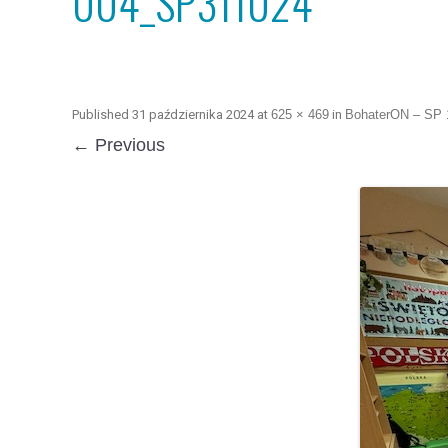
004_SP311024
Published
31 października 2024
at
625 × 469
in
BohaterON – SP 
← Previous