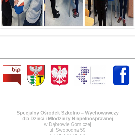
Specjalny Ośrodek Szkolno – Wychowawczy
dla Dzieci i Młodzieży Niepełnosprawnej
w Dąbrowie Górniczej
ul. Swobodna 59