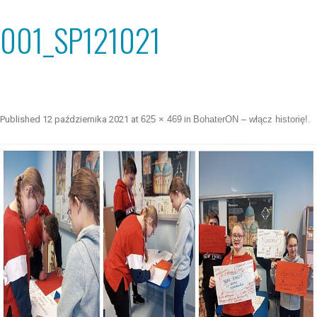
001_SP121021
Published
12 października 2021
at
625 × 469
in
BohaterON – włącz historię!
.