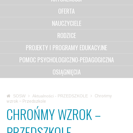
OFERTA
NAUCZYCIELE
RODZICE
PROJEKTY I PROGRAMY EDUKACYJNE
POMOC PSYCHOLOGICZNO-PEDAGOGICZNA
OSIĄGNIĘCIA
SOSW
Aktualności - PRZEDSZKOLE
Chrońmy
wzrok – Przedszkole
CHROŃMY WZROK –
PRZEDSZKOLE