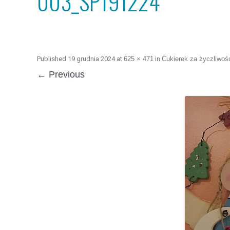
003_SP191224
Published
19 grudnia 2024
at
625 × 471
in
Cukierek za życzliwoś
← Previous