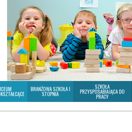
SZKOŁA
ICEUM
BRANŻOWA SZKOŁA I
PRZYSPOSABIAJĄCA DO
KSZTAŁCĄCE
STOPNIA
PRACY