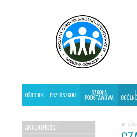
SZKOŁA
L
OŚRODEK
PRZEDSZKOLE
PODSTAWOWA
OGÓLNO
SO
AKTUALNOŚCI