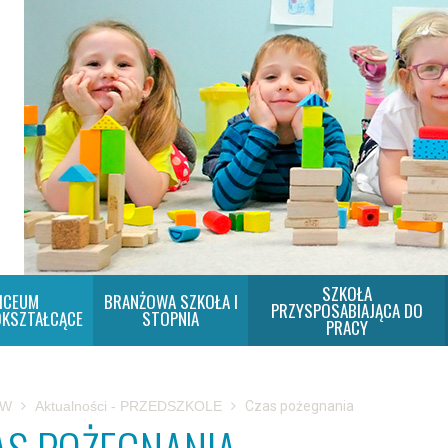
SZKOŁA
ICEUM
BRANŻOWA SZKOŁA I
PRZYSPOSABIAJĄCA DO
KSZTAŁCĄCE
STOPNIA
PRACY
SW
Aktualności - PRZEDSZKOLE
Czas pożegnania