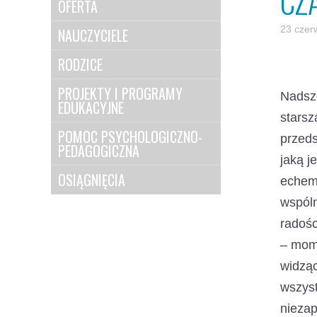
CZ
OFERTA
23 czer
NAUCZYCIELE
RODZICE
PROJEKTY I PROGRAMY
Nadsz
EDUKACYJNE
starsz
POMOC PSYCHOLOGICZNO-
przeds
PEDAGOGICZNA
jaką j
OSIĄGNIĘCIA
echem 
wspóln
radośc
– mome
widząc
wszys
nieza