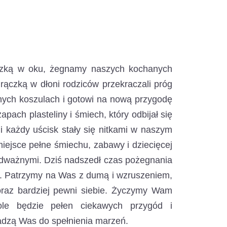
łezką w oku, żegnamy naszych kochanych
ączką w dłoni rodziców przekraczali próg
tnych koszulach i gotowi na nową przygodę
apach plasteliny i śmiech, który odbijał się
 każdy uścisk stały się nitkami w naszym
ejsce pełne śmiechu, zabawy i dziecięcej
ć odważnymi. Dziś nadszedł czas pożegnania
ez. Patrzymy na Was z dumą i wzruszeniem,
coraz bardziej pewni siebie. Życzymy Wam
le będzie pełen ciekawych przygód i
dzą Was do spełnienia marzeń.