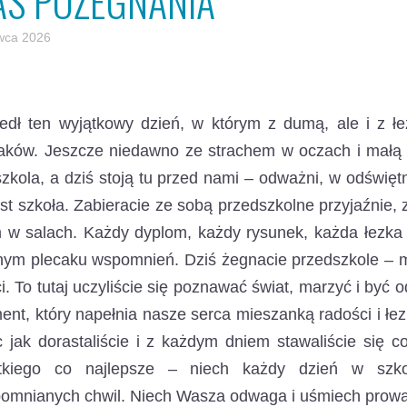
AS POŻEGNANIA
wca 2026
edł ten wyjątkowy dzień, w którym z dumą, ale i z 
aków.
Jeszcze niedawno ze strachem w oczach i małą r
zkola, a dziś stoją tu przed nami – odważni, w odświę
est szkoła. Zabieracie ze sobą przedszkolne przyjaźnie, z
w salach. Każdy dyplom, każdy rysunek, każda łezka i
ym plecaku wspomnień. Dziś żegnacie przedszkole – mi
i. To tutaj uczyliście się poznawać świat, marzyć i by
nt, który napełnia nasze serca mieszanką radości i ł
 jak dorastaliście i z każdym dniem stawaliście się 
tkiego co najlepsze – niech każdy dzień w szko
pomnianych chwil. Niech Wasza odwaga i uśmiech prowa