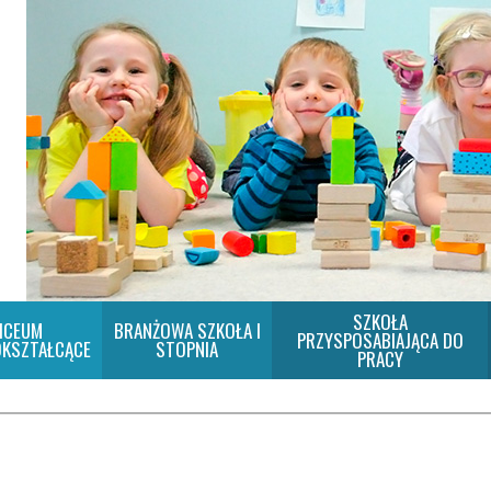
SZKOŁA
ICEUM
BRANŻOWA SZKOŁA I
PRZYSPOSABIAJĄCA DO
KSZTAŁCĄCE
STOPNIA
PRACY