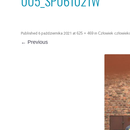
005_SP061021W
Published
6 października 2021
at
625 × 469
in
Człowiek człowieko
← Previous