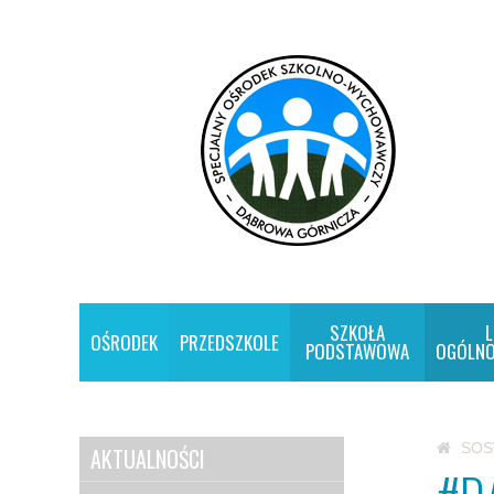
SZKOŁA
L
OŚRODEK
PRZEDSZKOLE
PODSTAWOWA
OGÓLNO
SO
AKTUALNOŚCI