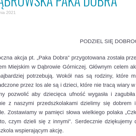
ĄBROWSKA PAKA DOBRA
nia 2021
PODZIEL SIĘ DOBRO
czna akcja pt. „Paka Dobra” przygotowana została pr
m Miejskim w Dąbrowie Górniczej. Głównym celem akcji
ajbardziej potrzebują. Wokół nas są rodziny, które m
dczone przez los ale są i dzieci, które nie tracą wiary w
y pozwolić aby dziecięca ufność wygasła i zagubiła 
nie z naszymi przedszkolakami dzielimy się dobrem 
le. Zostawiamy w pamięci słowa wielkiego polaka „Człow
to, czym dzieli się z innymi”. Serdecznie dziękujemy
zkola wspierającym akcję.