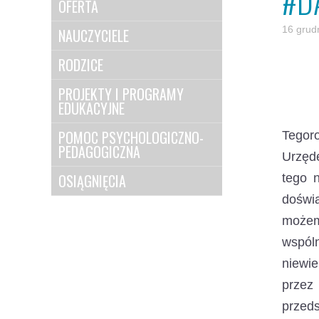
#D
OFERTA
16 grud
NAUCZYCIELE
RODZICE
PROJEKTY I PROGRAMY
EDUKACYJNE
POMOC PSYCHOLOGICZNO-
Tegoro
PEDAGOGICZNA
Urzęde
OSIĄGNIĘCIA
tego n
doświa
możem
wspól
niewie
przez 
przeds