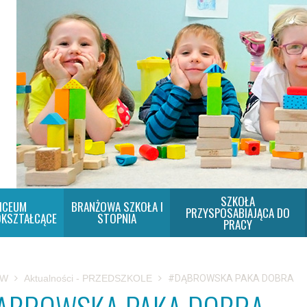
SZKOŁA
ICEUM
BRANŻOWA SZKOŁA I
PRZYSPOSABIAJĄCA DO
KSZTAŁCĄCE
STOPNIA
PRACY
SW
Aktualności - PRZEDSZKOLE
#DĄBROWSKA PAKA DOBRA