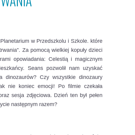
RWANIA
Planetarium w Przedszkolu i Szkole.
które
rwania”. Za pomocą wielkiej kopuły dzieci
erami opowiadania: Celestią i magicznym
mieszkańcy. Seans pozwolił nam uzyskać
ia dinozaurów? Czy wszystkie dinozaury
k nie koniec emocji! Po filmie czekała
az sesja zdjęciowa. Dzień ten był pełen
krycie następnym razem?