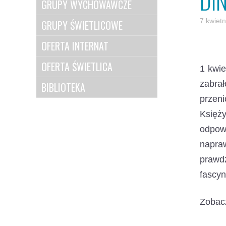
DI
GRUPY WYCHOWAWCZE
7 kwiet
GRUPY ŚWIETLICOWE
OFERTA INTERNAT
OFERTA ŚWIETLICA
1 kwi
zabrał
BIBLIOTEKA
przen
Księż
odpow
napra
prawd
fascyn
Zobac