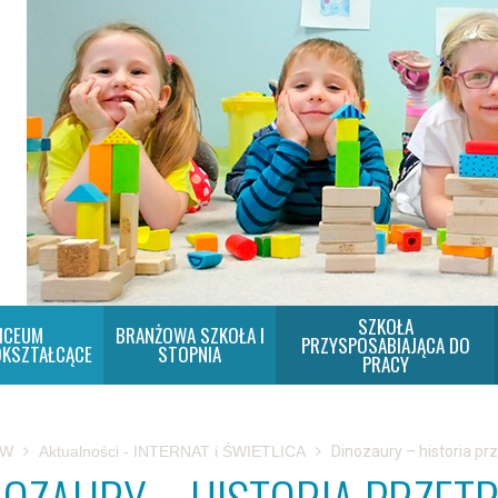
SZKOŁA
ICEUM
BRANŻOWA SZKOŁA I
PRZYSPOSABIAJĄCA DO
KSZTAŁCĄCE
STOPNIA
PRACY
SW
Aktualności - INTERNAT i ŚWIETLICA
Dinozaury – historia pr