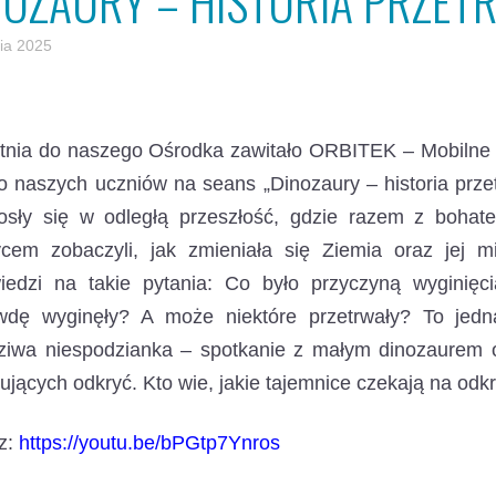
NOZAURY – HISTORIA PRZET
nia 2025
etnia do naszego Ośrodka zawitało ORBITEK – Mobilne 
o naszych uczniów na seans „Dinozaury – historia przet
iosły się w odległą przeszłość, gdzie razem z bohat
ycem zobaczyli, jak zmieniała się Ziemia oraz jej 
iedzi na takie pytania: Co było przyczyną wyginięc
wdę wyginęły? A może niektóre przetrwały? To jedna
ziwa niespodzianka – spotkanie z małym dinozaurem or
ujących odkryć. Kto wie, jakie tajemnice czekają na od
z:
https://youtu.be/bPGtp7Ynros