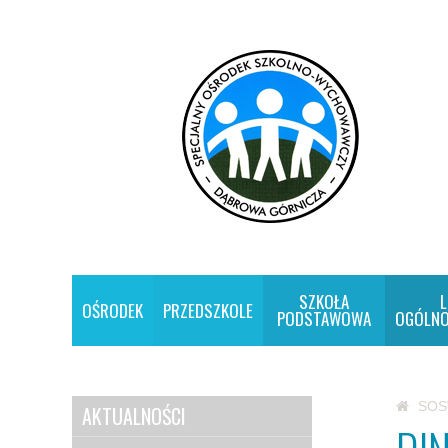
SZKOŁA
L
OŚRODEK
PRZEDSZKOLE
PODSTAWOWA
OGÓLNO
SO
AKTUALNOŚCI