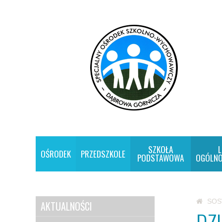
SZKOŁA
L
OŚRODEK
PRZEDSZKOLE
PODSTAWOWA
OGÓLNO
SO
AKTUALNOŚCI