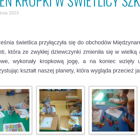
IEŃ KROPKI W ŚWIETLICY SZ
śnia 2023
eśnia świetlica przyłączyła się do obchodów Międzyna
ti, która ze zwykłej dziewczynki zmieniła się w wielką 
owe, wykonały kropkową jogę, a na koniec wzięły
ystując kształt naszej planety, która wygląda przecież 