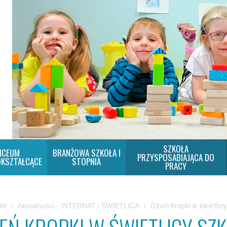
SZKOŁA
ICEUM
BRANŻOWA SZKOŁA I
PRZYSPOSABIAJĄCA DO
KSZTAŁCĄCE
STOPNIA
PRACY
SW
Aktualności - INTERNAT i ŚWIETLICA
Dzień Kropki w świetlicy