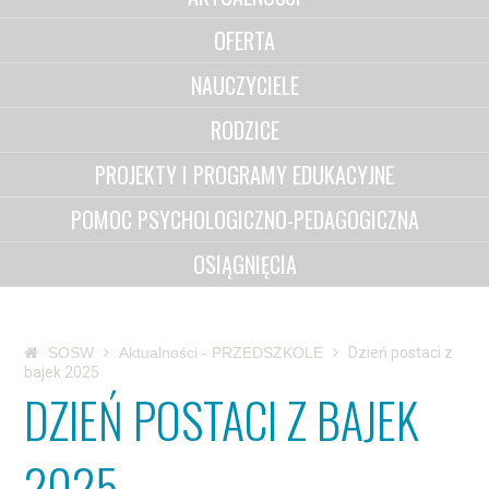
OFERTA
NAUCZYCIELE
RODZICE
PROJEKTY I PROGRAMY EDUKACYJNE
POMOC PSYCHOLOGICZNO-PEDAGOGICZNA
OSIĄGNIĘCIA
SOSW
Aktualności - PRZEDSZKOLE
Dzień postaci z
bajek 2025
DZIEŃ POSTACI Z BAJEK
2025