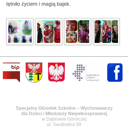
tętniło życiem i magią bajek.
Specjalny Ośrodek Szkolno – Wychowawczy
dla Dzieci i Młodzieży Niepełnosprawnej
w Dąbrowie Górniczej
ul. Swobodna 59