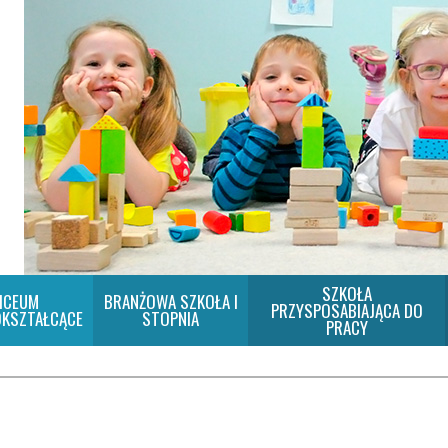
SZKOŁA
ICEUM
BRANŻOWA SZKOŁA I
PRZYSPOSABIAJĄCA DO
KSZTAŁCĄCE
STOPNIA
PRACY