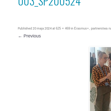
003_SP200524
Published
20 maja 2024
at
625 × 469
in
Erasmus+, partnerstwa na
← Previous