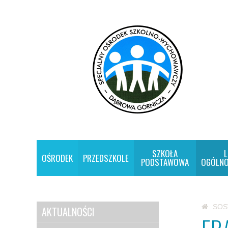
SZKOŁA
L
OŚRODEK
PRZEDSZKOLE
PODSTAWOWA
OGÓLNO
SO
AKTUALNOŚCI