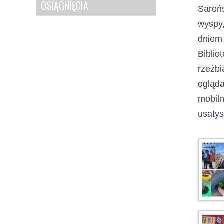
OSIĄGNIĘCIA
Sarońs
wyspy,
dniem 
Bibli
rzeźb
ogląda
mobil
usatys