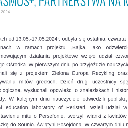
ASMUS+, PARTNERSTWA NA M
 2024
ch od 13.05.-17.05.2024r. odbyła się ostatnia, czwarta 
nach
w ramach projektu „Bajka, jako odzwierci
mowującym działania projektowe wzięło udział czwo
o Ośrodka. W pierwszym dniu po przyjeździe nauczyciele
nali się z projektem Zielona Europa Recykling oraz
ywaniu mitów greckich. Dzień drugi uczestnicy spę
logiczne, wysłuchali opowieści o znaleziskach i hist
akty. W kolejnym dniu nauczyciele odwiedzili pobli
l education laboratory of Peristeri, wzięli udział w
tawieniu mitu o Persefonie, tworzyli wianki z kwiatów
zkę do Sounio- świątyni Posejdona. W czwartym dniu m