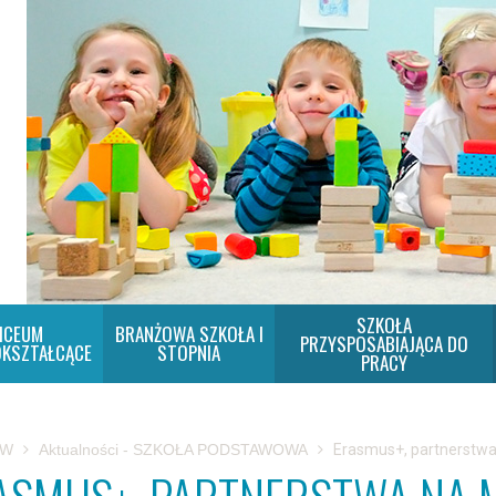
SZKOŁA
ICEUM
BRANŻOWA SZKOŁA I
PRZYSPOSABIAJĄCA DO
KSZTAŁCĄCE
STOPNIA
PRACY
SW
Aktualności - SZKOŁA PODSTAWOWA
Erasmus+, partnerstwa 