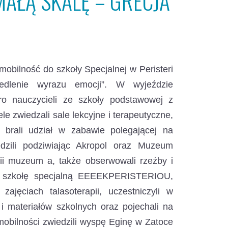
AŁĄ SKALĘ – GRECJA
mobilność do szkoły Specjalnej w Peristeri
edlenie wyrazu emocji”. W wyjeździe
ro nauczycieli ze szkoły podstawowej z
 zwiedzali sale lekcyjne i terapeutyczne,
 brali udział w zabawie polegającej na
dzili podziwiając Akropol oraz Muzeum
orii muzeum a, także obserwowali rzeźby i
ską szkołę specjalną EEEEKPERISTERIOU,
 zajęciach talasoterapii, uczestniczyli w
 i materiałów szkolnych oraz pojechali na
obilności zwiedzili wyspę Eginę w Zatoce