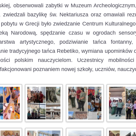
kiej, obserwowali zabytki w Muzeum Archeologicznym, 
 zwiedzali bazylikę św. Nektariusza oraz omawiali rezu
pobytu w Grecji było zwiedzanie Centrum Kulturalneg
oteką Narodową, spędzanie czasu w ogrodach sensor
iarstwa artystycznego, podziwianie tańca fontanny,
nie tradycyjnego tańca Rebetiko, wymiana upominków o
ności polskim nauczycielom. Uczestnicy mobilnoś
fakcjonowani poznaniem nowej szkoły, uczniów, nauczycie