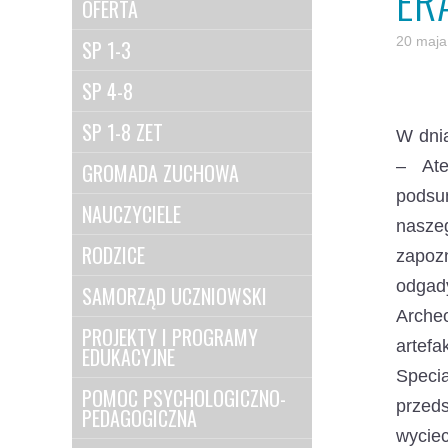
ER
OFERTA
20 maja
SP 1-3
SP 4-8
SP 1-8 ZET
W dnia
– Ate
GROMADA ZUCHOWA
podsu
NAUCZYCIELE
naszeg
RODZICE
zapoz
odgad
SAMORZĄD UCZNIOWSKI
Archeo
PROJEKTY I PROGRAMY
artef
EDUKACYJNE
Specia
POMOC PSYCHOLOGICZNO-
przeds
PEDAGOGICZNA
wyciec