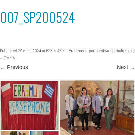
007_SP200524
Published
20 maja 2024
at
625 × 469
in
Erasmus+, partnerstwa na małą skalę
– Grecja
.
← Previous
Next →