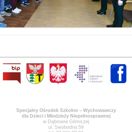
Specjalny Ośrodek Szkolno – Wychowawczy
dla Dzieci i Młodzieży Niepełnosprawnej
w Dąbrowie Górniczej
ul. Swobodna 59