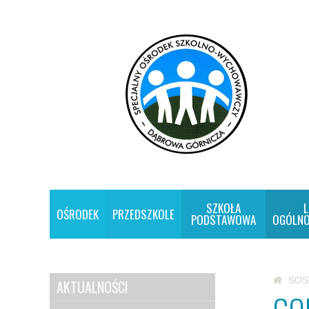
SZKOŁA
L
OŚRODEK
PRZEDSZKOLE
PODSTAWOWA
OGÓLNO
SO
AKTUALNOŚCI