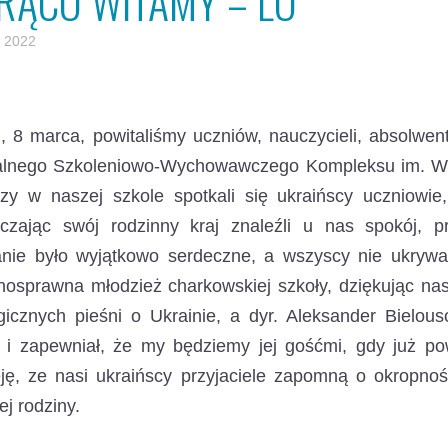
RĄCO WITAMY – LO
 2022
j, 8 marca, powitaliśmy uczniów, nauczycieli, absolwe
alnego Szkoleniowo-Wychowawczego Kompleksu im. W.
zy w naszej szkole spotkali się ukraińscy uczniowie,
czając swój rodzinny kraj znaleźli u nas spokój, p
anie było wyjątkowo serdeczne, a wszyscy nie ukrywal
łnosprawna młodzież charkowskiej szkoły, dziękując n
gicznych pieśni o Ukrainie, a dyr. Aleksander Bielo
e i zapewniał, że my będziemy jej gośćmi, gdy już 
ję, ze nasi ukraińscy przyjaciele zapomną o okropnoś
ej rodziny.