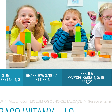
SZKOŁA
ICEUM
BRANŻOWA SZKOŁA I
PRZYSPOSABIAJĄCA DO
KSZTAŁCĄCE
STOPNIA
PRACY
SW
Aktualności - LICEUM OGÓLNOKSZTAŁCĄCE
Gorąco witamy