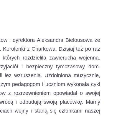
ntów i dyrektora Aleksandra Bielousowa ze
 Korolenki z Charkowa.
Dzisiaj też po raz
 których rozdzieliła zawierucha wojenna.
rzyjaciół i bezpieczny tymczasowy dom.
i łez wzruszenia. Uzdolniona muzycznie,
aszym pedagogom i uczniom wykonała cykl
usow z rozrzewnieniem opowiadał o swojej
powrócą i odbudują swoją placówkę. Mamy
ciach wojny i staną się członkami naszej