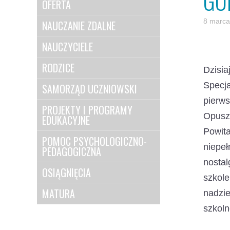
GO
OFERTA
8 marca
NAUCZANIE ZDALNE
NAUCZYCIELE
RODZICE
Dzisia
Specj
SAMORZĄD UCZNIOWSKI
pierws
PROJEKTY I PROGRAMY
Opusz
EDUKACYJNE
Powit
POMOC PSYCHOLOGICZNO-
niepe
PEDAGOGICZNA
nostal
OSIĄGNIĘCIA
szkol
MATURA
nadzie
szkoln