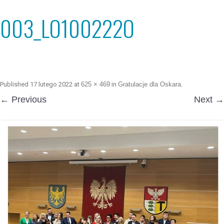
003_LO100222O
Published
17 lutego 2022
at
625 × 469
in
Gratulacje dla Oskara
.
← Previous
Next →