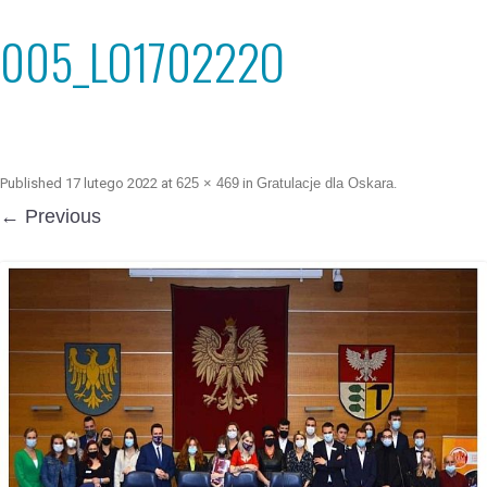
005_LO170222O
Published
17 lutego 2022
at
625 × 469
in
Gratulacje dla Oskara
.
← Previous