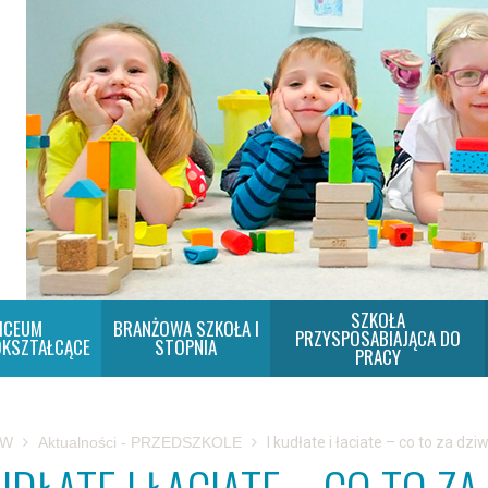
SZKOŁA
ICEUM
BRANŻOWA SZKOŁA I
PRZYSPOSABIAJĄCA DO
KSZTAŁCĄCE
STOPNIA
PRACY
SW
Aktualności - PRZEDSZKOLE
I kudłate i łaciate – co to za dz