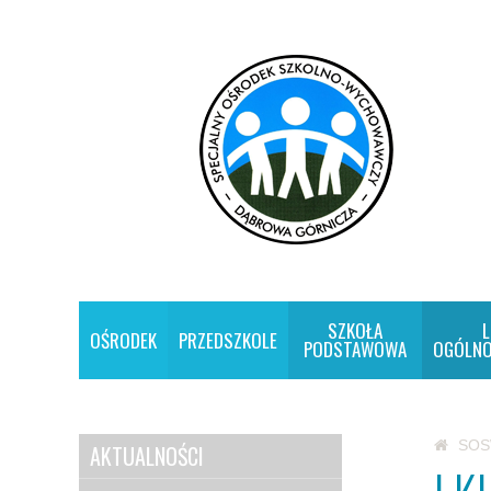
SZKOŁA
L
OŚRODEK
PRZEDSZKOLE
PODSTAWOWA
OGÓLNO
SO
AKTUALNOŚCI