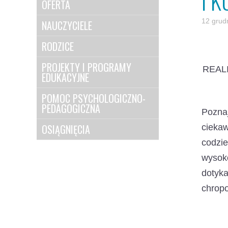
I K
OFERTA
12 grud
NAUCZYCIELE
RODZICE
PROJEKTY I PROGRAMY
REAL
EDUKACYJNE
POMOC PSYCHOLOGICZNO-
PEDAGOGICZNA
Pozna
OSIĄGNIĘCIA
cieka
codzie
wysoko
dotyka
chropo