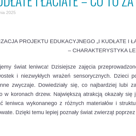
UDŁATE I ŁACIATE – CO TO Z
nia 2025
IZACJA PROJEKTU EDUKACYJNEGO „I KUDŁATE I ŁA
– CHARAKTERYSTYKA LE
jemy świat leniwca! Dzisiejsze zajęcia przeprowadzon
wostek i niezwykłych wrażeń sensorycznych. Dzieci po
nne zwyczaje. Dowiedziały się, co najbardziej lubi z
 w koronach drzew. Największą atrakcją okazały się 
ć leniwca wykonanego z różnych materiałów i struktu
wate. Dzięki temu lepiej poznały świat zwierząt poprzez