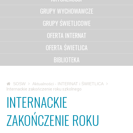
GRUPY WYCHOWAWCZE
GRUPY ŚWIETLICOWE
OFERTA INTERNAT
OFERTA ŚWIETLICA
BIBLIOTEKA
SOSW
Aktualności - INTERNAT i ŚWIETLICA
Internackie zakończenie roku szkolnego
INTERNACKIE
ZAKOŃCZENIE ROKU