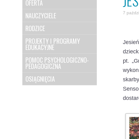
JE
OFERTA
7 paźdz
NAUCZYCIELE
RODZICE
PROJEKTY I PROGRAMY
Jesie
EDUKACYJNE
dzieck
POMOC PSYCHOLOGICZNO-
pt. „G
PEDAGOGICZNA
wykona
OSIĄGNIĘCIA
skarby
Senso
dostar