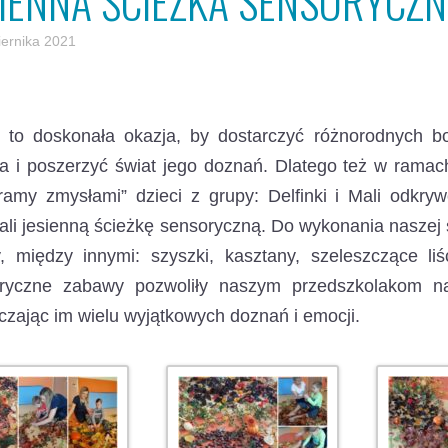
SIENNA ŚCIEŻKA SENSORYCZ
iernika 2021
ń to doskonała okazja, by dostarczyć różnorodnych 
a i poszerzyć świat jego doznań.
Dlatego też w ramac
ramy zmysłami” dzieci z grupy: Delfinki i Mali odkry
li jesienną ścieżkę sensoryczną. Do wykonania naszej ś
, między innymi: szyszki, kasztany, szeleszczące liśc
ryczne zabawy pozwoliły naszym przedszkolakom n
czając im wielu wyjątkowych doznań i emocji.