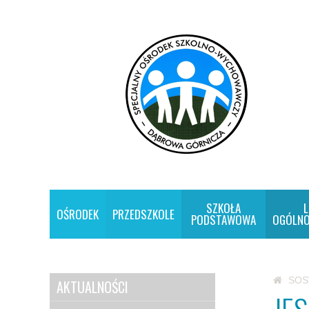
SZKOŁA
L
OŚRODEK
PRZEDSZKOLE
PODSTAWOWA
OGÓLNO
SO
AKTUALNOŚCI