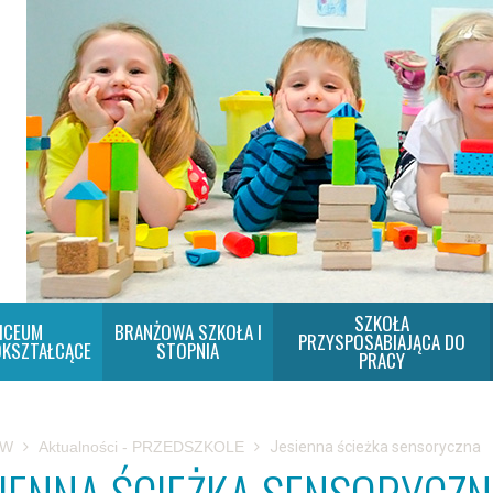
SZKOŁA
ICEUM
BRANŻOWA SZKOŁA I
PRZYSPOSABIAJĄCA DO
KSZTAŁCĄCE
STOPNIA
PRACY
SW
Aktualności - PRZEDSZKOLE
Jesienna ścieżka sensoryczna