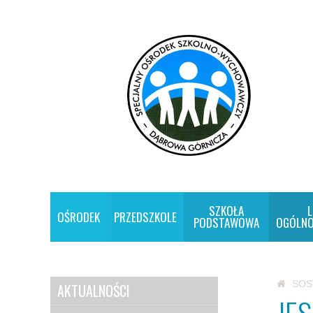
SZKOŁA
L
OŚRODEK
PRZEDSZKOLE
PODSTAWOWA
OGÓLNO
SO
AKTUALNOŚCI