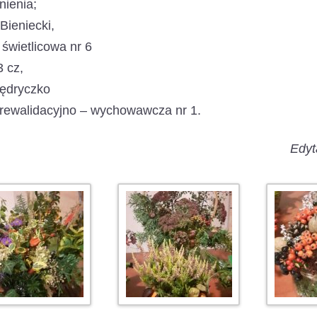
ienia;
ieniecki,
świetlicowa nr 6
3 cz,
Jędryczko
rewalidacyjno – wychowawcza nr 1.
Edyt