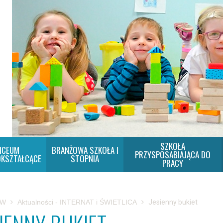
SZKOŁA
ICEUM
BRANŻOWA SZKOŁA I
PRZYSPOSABIAJĄCA DO
KSZTAŁCĄCE
STOPNIA
PRACY
SW
Aktualności - INTERNAT i ŚWIETLICA
Jesienny bukiet