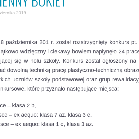
SIENNY BUKIET
ziernika 2019
8 października 201 r. został rozstrzygnięty konkurs pt
jątkowo wdzięczny i ciekawy bowiem napłynęło 24 prac
jącej się w holu szkoły. Konkurs został ogłoszony na
ć dowolną techniką pracę plastyczno-techniczną obrazu
tkich uczniów szkoły podstawowej oraz grup rewalidac
onkursowe, które przyznało następujące miejsca;
sce – klasa 2 b,
jsce – ex aequo: klasa 7 az, klasa 3 e,
ejsce – ex aequo: klasa 1 d, klasa 3 az.