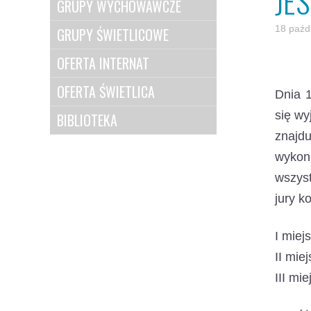
JE
GRUPY WYCHOWAWCZE
18 paźd
GRUPY ŚWIETLICOWE
OFERTA INTERNAT
OFERTA ŚWIETLICA
Dnia 1
się wy
BIBLIOTEKA
znajdu
wykona
wszys
jury k
I miej
II mie
III mi