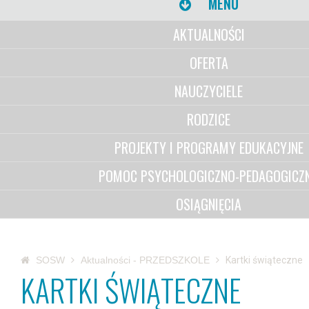
MENU
AKTUALNOŚCI
OFERTA
NAUCZYCIELE
RODZICE
PROJEKTY I PROGRAMY EDUKACYJNE
POMOC PSYCHOLOGICZNO-PEDAGOGICZ
OSIĄGNIĘCIA
SOSW
Aktualności - PRZEDSZKOLE
Kartki świąteczne
KARTKI ŚWIĄTECZNE