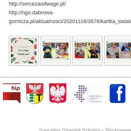
http://sercezaodwage.pl/
http://ngo.dabrowa-
gornicza.pl/aktualnosci/20201118/3576/kartka_swia
Specjalny Ośrodek Szkolno – Wychowaw