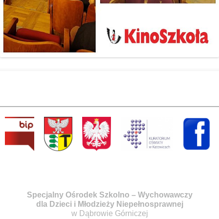
Specjalny Ośrodek Szkolno – Wychowawczy
dla Dzieci i Młodzieży Niepełnosprawnej
w Dąbrowie Górniczej